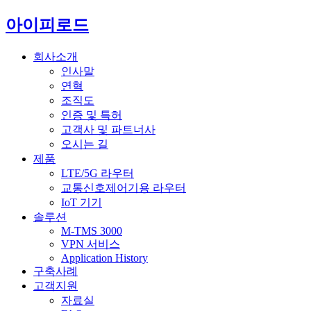
아이피로드
회사소개
인사말
연혁
조직도
인증 및 특허
고객사 및 파트너사
오시는 길
제품
LTE/5G 라우터
교통신호제어기용 라우터
IoT 기기
솔루션
M-TMS 3000
VPN 서비스
Application History
구축사례
고객지원
자료실