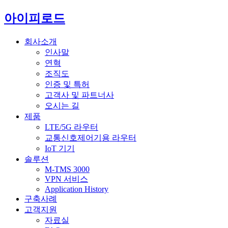
아이피로드
회사소개
인사말
연혁
조직도
인증 및 특허
고객사 및 파트너사
오시는 길
제품
LTE/5G 라우터
교통신호제어기용 라우터
IoT 기기
솔루션
M-TMS 3000
VPN 서비스
Application History
구축사례
고객지원
자료실