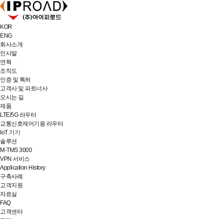
KOR
ENG
회사소개
인사말
연혁
조직도
인증 및 특허
고객사 및 파트너사
오시는 길
제품
LTE/5G 라우터
교통신호제어기용 라우터
IoT 기기
솔루션
M-TMS 3000
VPN 서비스
Application History
구축사례
고객지원
자료실
FAQ
고객센터