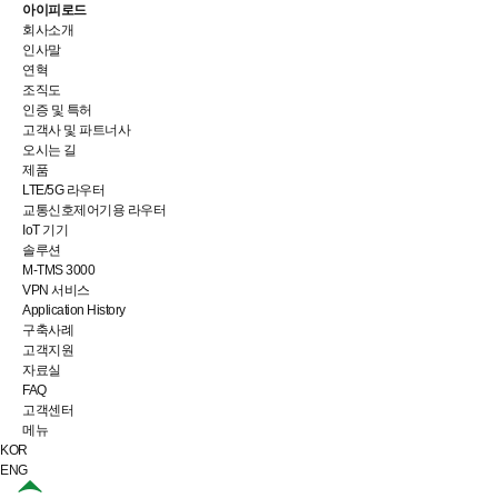
아이피로드
회사소개
인사말
연혁
조직도
인증 및 특허
고객사 및 파트너사
오시는 길
제품
LTE/5G 라우터
교통신호제어기용 라우터
IoT 기기
솔루션
M-TMS 3000
VPN 서비스
Application History
구축사례
고객지원
자료실
FAQ
고객센터
메뉴
KOR
ENG